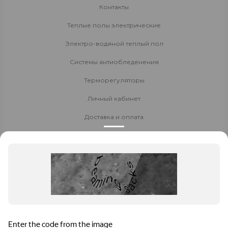
Контакты
Теплые полы электрические
Электро-водяной теплый пол
Системы антиобледенения
Терморегуляторы
Личный кабинет
Доставка и оплата
Стать партнёром
Политика конфиденциальности
Контакты
8 800 700-80-40
8 (8152) 655-204
Заказать звонок