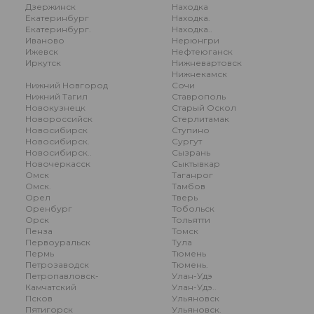
Дзержинск
Находка
Екатеринбург
Находка.
Екатеринбург.
Находка..
Иваново
Нерюнгри
Ижевск
Нефтеюганск
Иркутск
Нижневартовск
Нижнекамск
Нижний Новгород
Сочи
Нижний Тагил
Ставрополь
Новокузнецк
Старый Оскол
Новороссийск
Стерлитамак
Новосибирск
Ступино
Новосибирск.
Сургут
Новосибирск..
Сызрань
Новочеркасск
Сыктывкар
Омск
Таганрог
Омск.
Тамбов
Орел
Тверь
Оренбург
Тобольск
Орск
Тольятти
Пенза
Томск
Первоуральск
Тула
Пермь
Тюмень
Петрозаводск
Тюмень.
Петропавловск-
Улан-Удэ
Камчатский
Улан-Удэ..
Псков
Ульяновск
Пятигорск
Ульяновск.