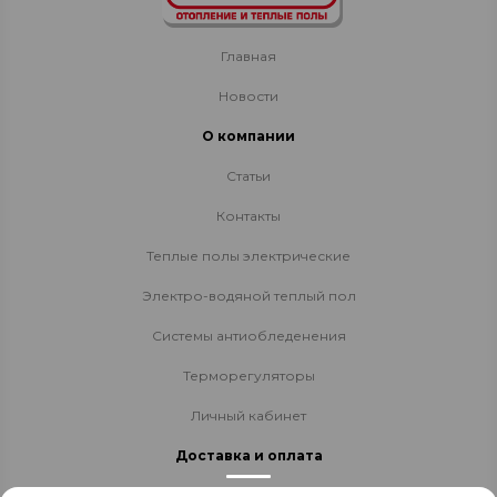
Главная
Новости
О компании
Статьи
Контакты
Теплые полы электрические
Электро-водяной теплый пол
Системы антиобледенения
Терморегуляторы
Личный кабинет
Доставка и оплата
Стать партнёром