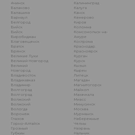
Ачинск
Калининград
Балаково
Калуга
Балашиха
Канск
Барнаул
Кемерово
Белгород
Киров
Бийск
Коломна
Бийск.
Комсомольск-на-
Биробиджан
Амуре
Благовещенск
Кострома
Братск
Краснодар.
Брянск
Красноярск
Великие Луки
Курган
Великий Новгород
Курск
Великий
Кызыл
Новгород.
Кырен
Владивосток
Липецк
Владикавказ
Магадан
Владимир
Магнитогорск
Волгоград
Майкоп
Волгоград.
Махачкала
Волжский
Миасс
Волжский.
Минусинск
Вологда
Москва
Воронеж
Мурманск
Глазов
Набережные
Горно-Алтайск
Челны
Грозный
Назрань
Губкин
Нальчик