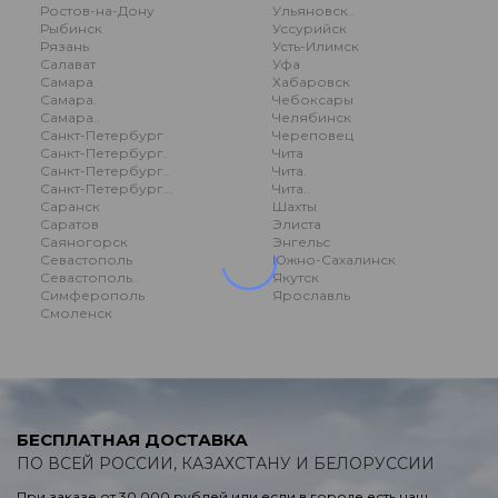
Ростов-на-Дону
Ульяновск..
Рыбинск
Уссурийск
Рязань
Усть-Илимск
Салават
Уфа
Самара
Хабаровск
Самара.
Чебоксары
Самара..
Челябинск
Санкт-Петербург
Череповец
Санкт-Петербург.
Чита
Санкт-Петербург..
Чита.
Санкт-Петербург...
Чита..
Саранск
Шахты
Саратов
Элиста
Саяногорск
Энгельс
Севастополь
Южно-Сахалинск
Севастополь..
Якутск
Симферополь
Ярославль
Смоленск
БЕСПЛАТНАЯ ДОСТАВКА
ПО ВСЕЙ РОССИИ, КАЗАХСТАНУ И БЕЛОРУССИИ
При заказе от 30.000 рублей или если в городе есть наш