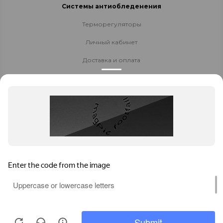
Системы антиобледенения
Терморегуляторы
Личный кабинет
Доставка и оплата
Стать партнёром
Политика конфиденциальности
Контакты
8 800 700-80-40
8 (8152) 655-204
Заказать звонок
t706566@yandex.ru
Мурманск
, ул. Свердлова, 9Б магазин "ХотЛидер"