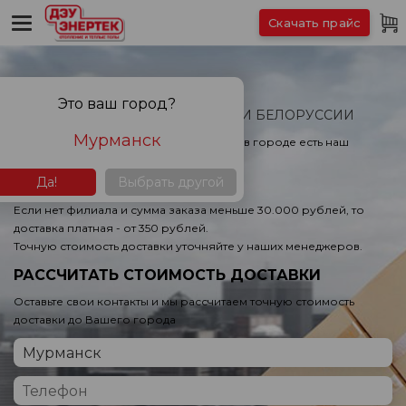
Скачать прайс
БЕСПЛАТНАЯ ДОСТАВКА
Это ваш город?
ПО ВСЕЙ РОССИИ, КАЗАХСТАНУ И БЕЛОРУССИИ
Мурманск
При заказе от 30.000 рублей или если в городе есть наш
филиал, доставка бесплатная!
Да!
Выбрать другой
Если нет филиала и сумма заказа меньше 30.000 рублей, то
доставка платная - от 350 рублей.
Точную стоимость доставки уточняйте у наших менеджеров.
РАССЧИТАТЬ СТОИМОСТЬ ДОСТАВКИ
Оставьте свои контакты и мы рассчитаем точную стоимость
доставки до Вашего города