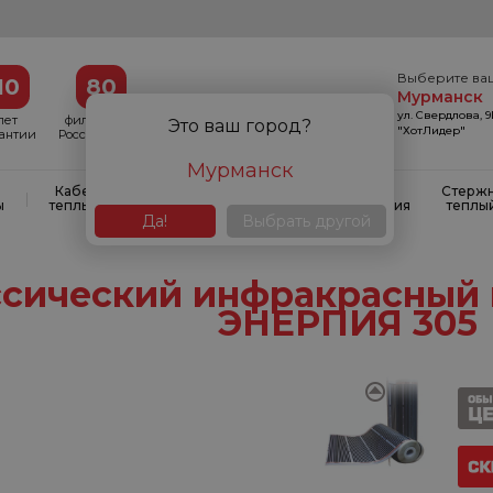
Выберите ва
10
80
Мурманск
ул. Свердлова, 
лет
филиалов в
Это ваш город?
"ХотЛидер"
рантии
России и СНГ
Мурманск
Кабельные
Кабельные
Системы
Стерж
|
|
|
ы
теплые полы
маты
антиобледенения
теплы
Да!
Выбрать другой
ссический инфракрасный 
ЭНЕРПИЯ 305