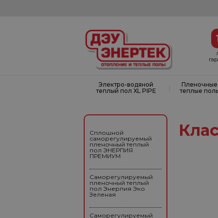
га
Электро-водяной
Пленочные
|
теплый пол XL PIPE
теплые пол
Кла
Сплошной
саморегулируемый
пленочный теплый
пол ЭНЕРПИЯ
ПРЕМИУМ
Саморегулируемый
пленочный теплый
пол Энерпия Эко
Зеленая
Саморегулируемый