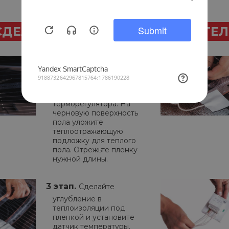
СДЕЛАТЬ МОНТАЖ САМОСТОЯТЕ
1 этап.
Составьте план
расположения пленки и
определите место
установки
терморегулятора. На
черновую поверхность
пола уложите
теплоотражающую
подложку для теплого
пола. Отрежьте пленку
нужной длины.
3 этап.
Сделайте
углубление в
теплоизоляции под
пленкой и установите
датчик температуры.