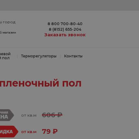
ш город:
8 800 700-80-40
8 (8152) 655-204
9Б магазин
Заказать звонок
невой
|
|
Терморегуляторы
Контакты
й пол
пленочный пол
606 ₽
от кв.м
79 ₽
от кв.м