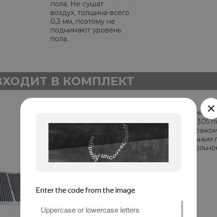
пола. Не сушат
воздух, толщина-всего
0,3 мм, поэтому не
поднимают уровень
пола.
ВХОДИТ В КОМПЛЕКТ
Классический инфра
пол ЭНЕРПИЯ 305 по
продается метражом
см. по специальным 
прямо под напольно
клея и стяжки