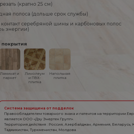
езать (кратно 25 см)
ная полоса (дольше срок службы)
контакт серебряной шины и карбоновых полос
рь энергии)
 покрытия
Ламинат и
Линолеум
Напольная
паркет
и ПВХ-
плитка
плитка
Система защищена от подделок
Правообладателем товарного знака и патентов на территории Ев
является ООО «Дэу Энертек Групп».
Территория действия : Россия, Азербайджан, Армения, Беларусь, К
Таджикистан, Туркменистан, Молдова.