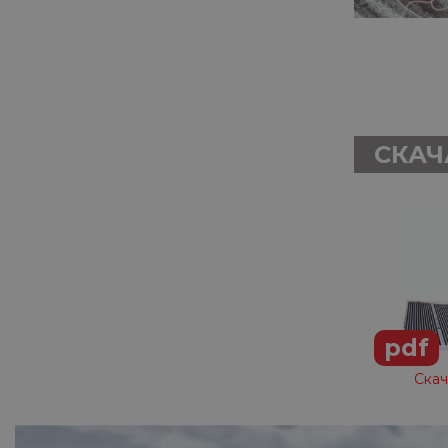
СКАЧ
pdf
Скач