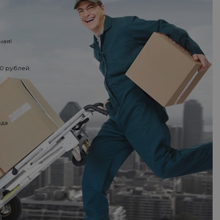
ная!
50 рублей.
ода