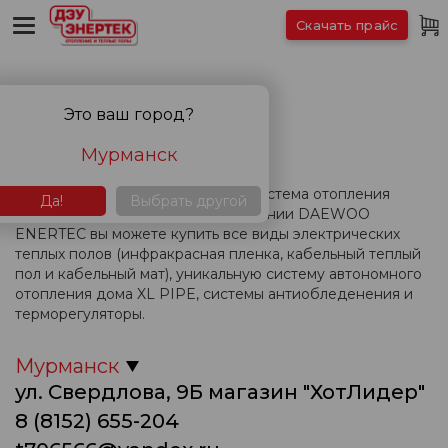
Скачать прайс
КОНТАКТЫ
Это ваш город?
Мурманск
Вас интересует теплый пол или система отопления
Да!
Выбрать другой
дома? В представительстве компании DAEWOO
ENERTEC вы можете купить все виды электрических
теплых полов (инфракрасная пленка, кабельный теплый
пол и кабельный мат), уникальную систему автономного
отопления дома XL PIPE, системы антиобледенения и
терморегуляторы.
Мурманск
ул. Свердлова, 9Б магазин "ХотЛидер"
8 (8152) 655-204