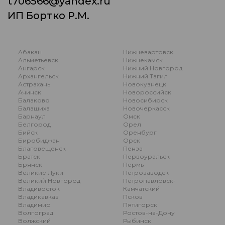
t706566@yandex.ru
ИП Бортко Р.М.
Абакан
Нижневартовск
Альметьевск
Нижнекамск
Ангарск
Нижний Новгород
Архангельск
Нижний Тагил
Астрахань
Новокузнецк
Ачинск
Новороссийск
Балаково
Новосибирск
Балашиха
Новочеркасск
Барнаул
Омск
Белгород
Орел
Бийск
Оренбург
Биробиджан
Орск
Благовещенск
Пенза
Братск
Первоуральск
Брянск
Пермь
Великие Луки
Петрозаводск
Великий Новгород
Петропавловск-
Владивосток
Камчатский
Владикавказ
Псков
Владимир
Пятигорск
Волгоград
Ростов-на-Дону
Волжский
Рыбинск