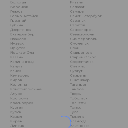
Вологда
Рязань
Воронеж
Салават
Глазов
Самара
Горно-Алтайск
Санкт-Петербург
Грозный
Саранск
Губкин
Саратов
Дзержинск
Саяногорск
Екатеринбург
Севастополь
Иваново
Симферополь
Ижевск
Смоленск
Иркутск
Сочи
Йошкар-Ола
Ставрополь
Казань
Старый Оскол
Калининград
Стерлитамак
Калуга
Ступино
Канск
Сургут
Кемерово
Сызрань
Киров
Сыктывкар
Коломна
Таганрог
Комсомольск-на-
Тамбов
Амуре
Тверь
Кострома
Тобольск
Красноярск
Тольятти
Курган
Томск
Курск
Тула
Кызыл
Тюмень
Кырен
Улан-Удэ
Липецк
Ульяновск