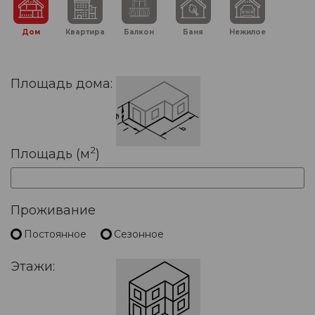
Дом
Квартира
Балкон
Баня
Нежилое
Площадь дома:
2
Площадь (м
)
Проживание
Постоянное
Сезонное
Этажи: