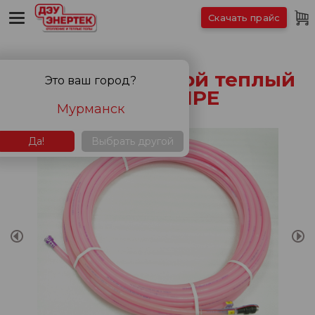
Скачать прайс
Электро-водяной теплый
Это ваш город?
пол XL PIPE
Мурманск
Да!
Выбрать другой