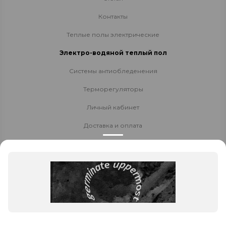
Контакты
Теплые полы электрические
Электро-водяной теплый пол
Системы антиобледенения
Терморегуляторы
Личный кабинет
Доставка и оплата
Стать партнёром
Политика конфиденциальности
Контакты
8 800 700-80-40
8 (8152) 655-204