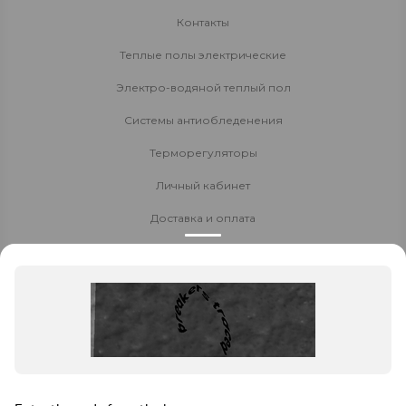
Контакты
Теплые полы электрические
Электро-водяной теплый пол
Системы антиобледенения
Терморегуляторы
Личный кабинет
Доставка и оплата
Стать партнёром
Политика конфиденциальности
Контакты
8 800 700-80-40
8 (8152) 655-204