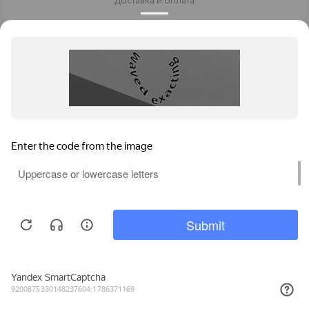
Доставка и оплата
Стать партнёром
Политика конфиденциальности
Контакты
8 800 700-80-40
8 (8152) 655-204
Заказать звонок
t706566@yandex.ru
Мурманск
, ул. Свердлова, 9Б магазин "ХотЛидер"
Позвонить
Задать вопрос