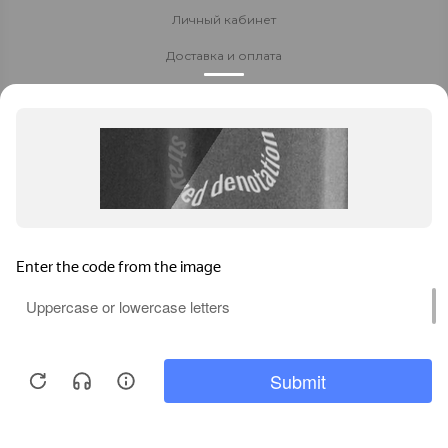
Личный кабинет
Доставка и оплата
Стать партнёром
Политика конфиденциальности
Контакты
8 800 700-80-40
8 (8152) 655-204
Заказать звонок
t706566@yandex.ru
Мурманск
, ул. Свердлова, 9Б магазин "ХотЛидер"