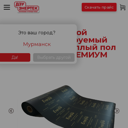
Скачать прайс
Сплошной
Это ваш город?
саморегулируемый
Мурманск
пленочный теплый пол
ЭНЕРПИЯ ПРЕМИУМ
Да!
Выбрать другой