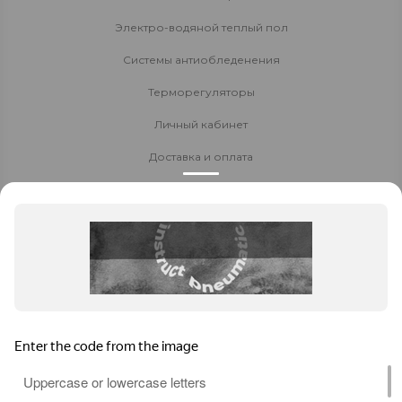
Электро-водяной теплый пол
Системы антиобледенения
Терморегуляторы
Личный кабинет
Доставка и оплата
Стать партнёром
Политика конфиденциальности
Контакты
8 800 700-80-40
8 (8152) 655-204
Заказать звонок
t706566@yandex.ru